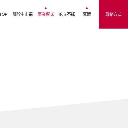
董事長致詞
中山福集團事業
Japanese
TOP
關於中山福
事業模式
屹立不搖
繁體
聯絡方式
經營遠景
English
公司概要
简体中文
中山福集團
繁體中文
沿革
分店總覽
財務簡報