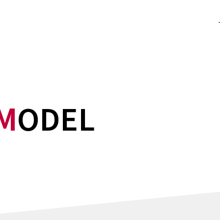
M
ODEL