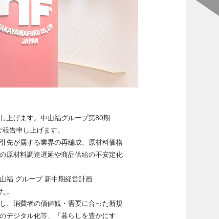
し上げます。中山福グループ第80期
てご報告申し上げます。
引先が属する業界の再編成、原材料価格
の原材料調達遅延や商品供給の不安定化
福 グループ 新中期経営計画
した。
し、消費者の価値観・需要に合った新規
のデジタル化等、「暮らしを豊かにす