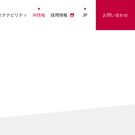
経営情報
事業に関するお問い合わせ
Japanese
ステナビリティ
IR情報
採用情報
JP
お問い合わせ
投資家の皆さまへ
IRに関するお問い合わせ
English
業績ハイライト
採用に関するお問い合わせ
简体中文
IRライブラリー
その他のお問い合わせ
繁體中文
株主総会
株式について
電子公告
IRカレンダー
IRに関するお問合せ
IRニュース