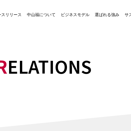
社長ご挨拶
中山福グループの事業
ースリリース
中山福について
ビジネスモデル
選ばれる強み
サ
経営ビジョン
中山福が運営するECサイ
ト一覧
会社概要
物流ネットワーク
役員一覧
R
ELATIONS
中山福グループの会社概要
沿革
事業所一覧
組織図
役職員行動規範