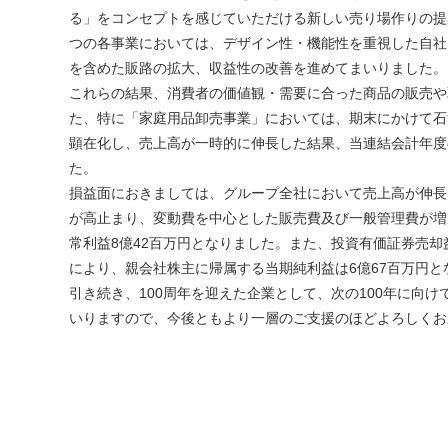
る」をコンセプトを感じていただける新しい売り場作りの提
つの各事業においては、デザイン性・機能性を重視した自社
を含めた販路の拡大、収益性の改善を進めてまいりました。
これらの結果、消費者の価値観・需要に合った商品の販売や
た、特に「家庭用品卸売事業」においては、期末にかけて石
顕在化し、売上高が一時的に伸長した結果、当連結会計年度の
た。
損益面におきましては、グループ全社において売上高が伸長
が高止まり、変動費を中心とした販売費及び一般管理費が増
常利益8億42百万円となりました。また、投資有価証券売
により、親会社株主に帰属する当期純利益は6億67百万円と
引き続き、100周年を迎えた企業として、次の100年に向
いりますので、今後ともより一層のご支援のほどよろしくお