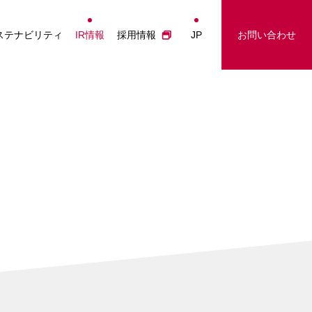
経営情報
事業に関するお問い合わせ
Japanese
ステナビリティ
IR情報
採用情報
JP
お問い合わせ
投資家の皆さまへ
IRに関するお問い合わせ
English
業績ハイライト
採用に関するお問い合わせ
简体中文
IRライブラリー
その他のお問い合わせ
繁體中文
株主総会
株式について
電子公告
IRカレンダー
IRに関するお問合せ
IRニュース