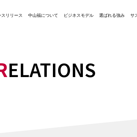
社長ご挨拶
中山福グループの事業
ースリリース
中山福について
ビジネスモデル
選ばれる強み
サ
経営ビジョン
中山福が運営するECサイ
ト一覧
会社概要
物流ネットワーク
役員一覧
R
ELATIONS
中山福グループの会社概要
沿革
事業所一覧
組織図
役職員行動規範