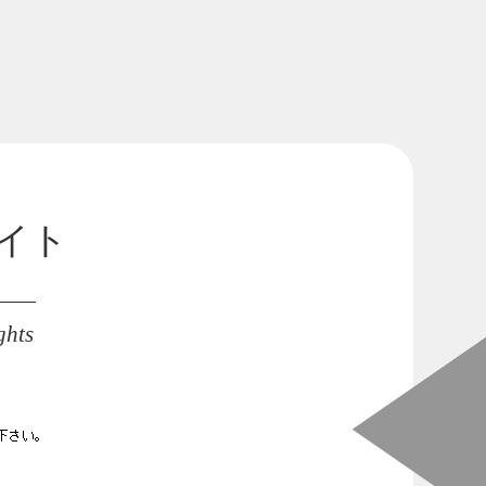
免責事項
数字で見る中山福
イト
ghts