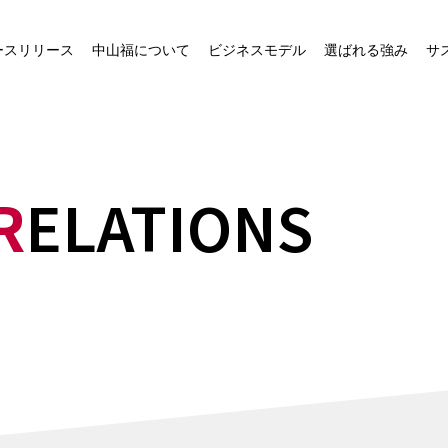
社長ご挨拶
中山福グループの事業
ースリリース
中山福について
ビジネスモデル
選ばれる強み
サ
経営ビジョン
中山福が運営するECサイ
ト一覧
会社概要
物流ネットワーク
役員一覧
R
ELATIONS
中山福グループの会社概要
沿革
事業所一覧
組織図
役職員行動規範