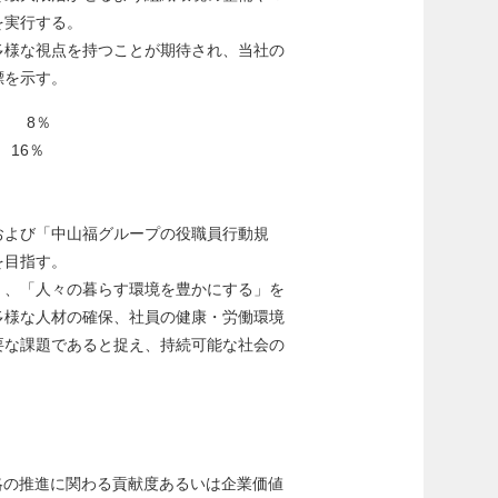
を実⾏する。
多様な視点を持つことが期待され、当社の
標を⽰す。
率 8％
 16％
および「中山福グループの役職員行動規
を目指す。
」、「人々の暮らす環境を豊かにする」を
多様な人材の確保、社員の健康・労働環境
要な課題であると捉え、持続可能な社会の
略の推進に関わる貢献度あるいは企業価値