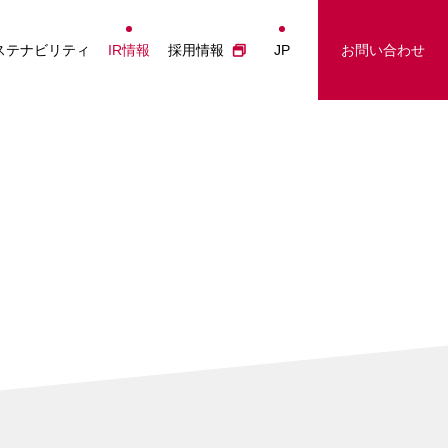
経営情報
事業に関するお問い合わせ
Japanese
ステナビリティ
IR情報
採用情報
JP
お問い合わせ
投資家の皆さまへ
IRに関するお問い合わせ
English
業績ハイライト
採用に関するお問い合わせ
简体中文
IRライブラリー
その他のお問い合わせ
繁體中文
株主総会
株式について
電子公告
IRカレンダー
IRに関するお問合せ
IRニュース