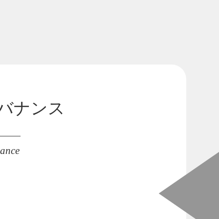
免責事項
数字で見る中山福
バナンス
nance