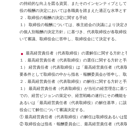
の持続的な向上を図る資質、またそのインセンティブとして
役の報酬の決定においては各職責を踏まえた適正な水準とす
２．取締役の報酬の決定に関する手続
１） 取締役の報酬については、株主総会の決議により決定
の個人別報酬の決定方針」に基づき、代表取締役が各取締役
いて審議、取締役会に答申し、取締役会にて決定する。
最高経営責任者（代表取締役）の選解任に関する方針と
１．最高経営責任者（代表取締役）の選任に関する方針と手
１） 経営責任者（代表取締役）は「最高経営責任者（代表
要条件として取締役の中から指名・報酬委員会が答申し、取
２．最高経営責任者（代表取締役）の解任に関する方針と手
１） 最高経営責任者（代表取締役）が当社の経営理念に基
での、経営ビジョンの策定や、経営戦略の遂行にその機能を
あるいは「最高経営責任者（代表取締役）の解任基準」に該
役会にて解任について審議決定する。
① 最高経営責任者（代表取締役）の解任は取締役あるいは
② 取締役会は指名・報酬委員会に、最高経営責任者（代表