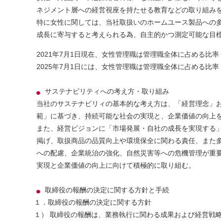
ネジメント層への経営視座を持たせる教育などの取り組み
特に⼥性に関しては、当社取扱いのホームユース製品への
成⻑に寄与すると考えられる為、⾃主的かつ測定可能な⽬
2021年7⽉1⽇現在、⼥性管理職は管理職全体に占める⽐
2025年7⽉1⽇には、⼥性管理職は管理職全体に占める⽐率
サステナビリティへの考え方・取り組み
当社のサステナビリィの基本的な考え方は、「経営理念」
範」に基づき、持続可能な社会の実現と、企業価値の向上
また、経営ビジョンに「市場発展・自社の成長を実現する
掲げ、取扱商品の品質向上や環境保全に関わる責任、また
への配慮、企業統治の強化、自然災害等への危機管理が重
実現と企業価値の向上に向けて積極的に取り組む。
取締役の報酬の決定に関する方針と手続
１．取締役の報酬の決定に関する方針
１） 取締役の報酬は、業務執行に関わる成果および経営戦