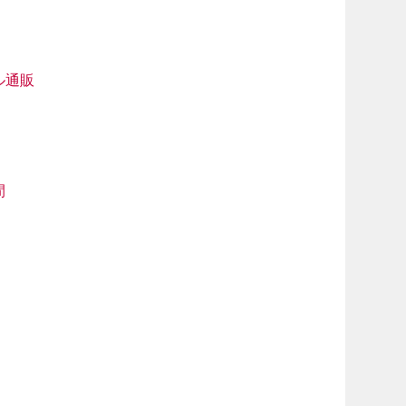
ル通販
間