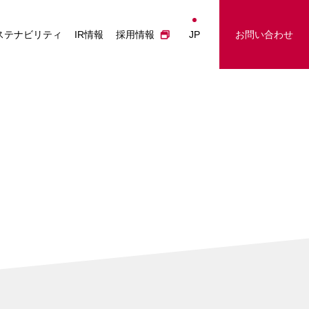
経営情報
事業に関するお問い合わせ
Japanese
ステナビリティ
IR情報
採用情報
JP
お問い合わせ
投資家の皆さまへ
IRに関するお問い合わせ
English
業績ハイライト
採用に関するお問い合わせ
简体中文
IRライブラリー
その他のお問い合わせ
繁體中文
株主総会
株式について
電子公告
IRカレンダー
IRに関するお問合せ
IRニュース