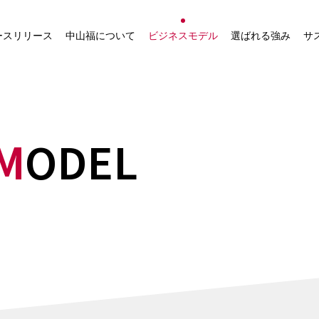
社長ご挨拶
中山福グループの事業
ースリリース
中山福について
ビジネスモデル
選ばれる強み
サ
経営ビジョン
中山福が運営するECサイ
ト一覧
会社概要
物流ネットワーク
役員一覧
M
ODEL
中山福グループの会社概要
沿革
事業所一覧
組織図
役職員行動規範